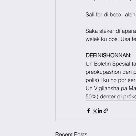
Sali for di boto i ale
Saka stèker di apara
welek ku bos. Usa t
DEFINISHONNAN:
Un Boletin Spesial t
preokupashon den pue
polis) i ku no por s
Un Vigilansha pa Ma
50%) denter di prók
Recent Posts