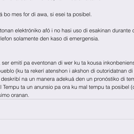
há bo mes for di awa, si esei ta posibel.
tonan elektróniko afó i no hasi uso di esakinan durante d
elefon solamente den kaso di emergensia.
a ser emití pa eventonan di wer ku ta kousa inkonbeniens
blo (ku ta rekerí atenshon i akshon di outoridatnan di 
er deskribí na un manera adekuá den un pronóstiko di te
l Tempu ta un anunsio pa ora ku mal tempu ta posibel (
simo oranan.