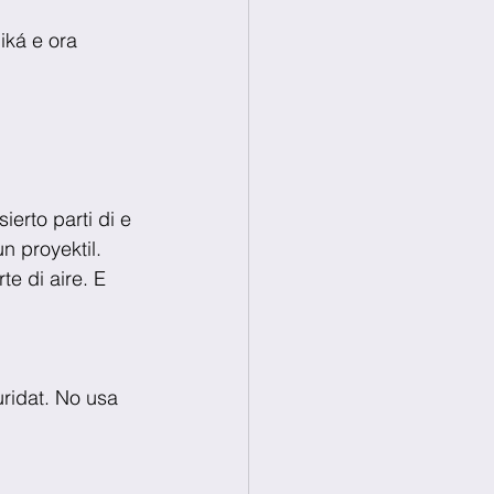
iká e ora 
erto parti di e 
n proyektil. 
e di aire. E 
ridat. No usa 