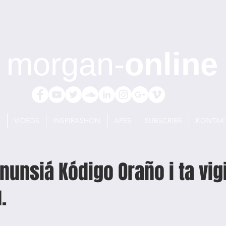
morgan-
online
E
VIDEOS
INSPIRASHON
APES
SUBSCRIBE
KONTAK
nunsiá Kódigo Oraño i ta vig
.