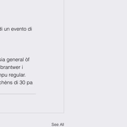
i un evento di 
ia general òf 
brantwer i 
mpu regular.
chèns di 30 pa 
See All