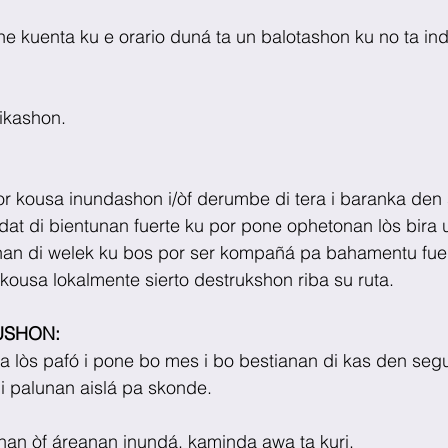
e kuenta ku e orario duná ta un balotashon ku no ta ind
dikashon.
r kousa inundashon i/òf derumbe di tera i baranka den si
idat di bientunan fuerte ku por pone ophetonan lòs bira u
nan di welek ku bos por ser kompañá pa bahamentu fuert
 kousa lokalmente sierto destrukshon riba su ruta.
USHON:
 lòs pafó i pone bo mes i bo bestianan di kas den segu
ni palunan aislá pa skonde.
nan òf áreanan inundá, kaminda awa ta kuri.