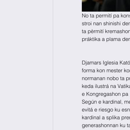
No ta permití pa kon
stroi nan shinishi de
ta pèrmití kremashon
práktika a plama den
Djamars Iglesia Kat
forma kon mester kon
normanan nobo ta pro
keda ilustrá na Vati
e Kongregashon pa Do
Según e kardinal, me
evitá e riesgo ku esn
kardinal a splika pre
generashonnan ku ta 