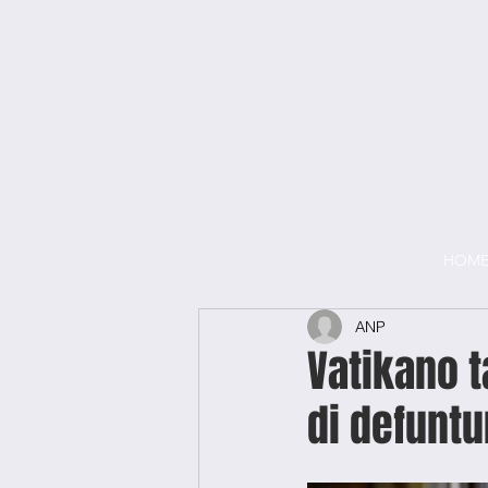
HOM
ANP
Vatikano t
di defuntu