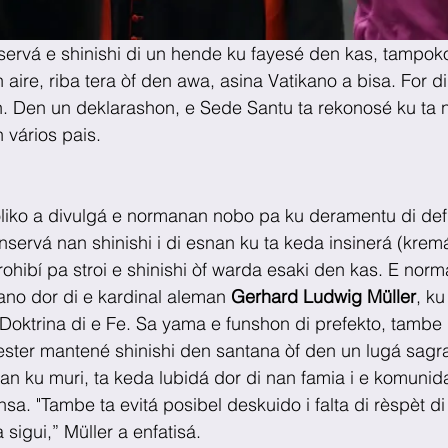
servá e shinishi di un hende ku fayesé den kas, tampoko
n aire, riba tera òf den awa, asina Vatikano a bisa. For d
. Den un deklarashon, e Sede Santu ta rekonosé ku ta n
 vários pais.
óliko a divulgá e normanan nobo pa ku deramentu di def
servá nan shinishi i di esnan ku ta keda insinerá (krem
hibí pa stroi e shinishi òf warda esaki den kas. E norm
kano dor di e kardinal aleman 
Gerhard Ludwig Müller
, ku
ktrina di e Fe. Sa yama e funshon di prefekto, tambe g
ster mantené shinishi den santana òf den un lugá sagra
an ku muri, ta keda lubidá dor di nan famia i e komunidat
nsa. "Tambe ta evitá posibel deskuido i falta di rèspèt di 
sigui,” Müller a enfatisá. 