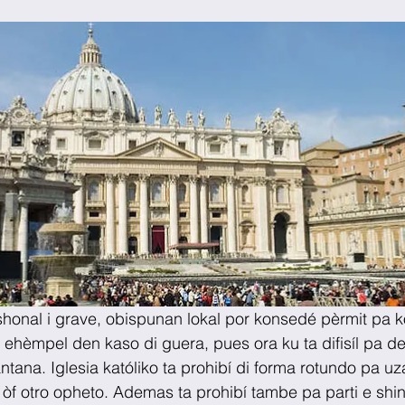
onal i grave, obispunan lokal por konsedé pèrmit pa k
 ehèmpel den kaso di guera, pues ora ku ta difisíl pa der
tana. Iglesia katóliko ta prohibí di forma rotundo pa uza
òf otro opheto. Ademas ta prohibí tambe pa parti e shin