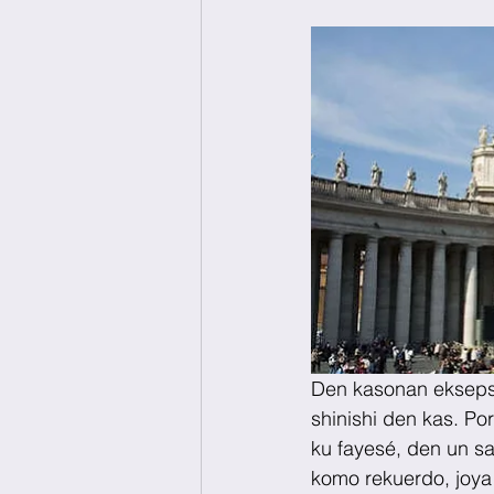
Den kasonan eksepsh
shinishi den kas. Por
ku fayesé, den un san
komo rekuerdo, joya 