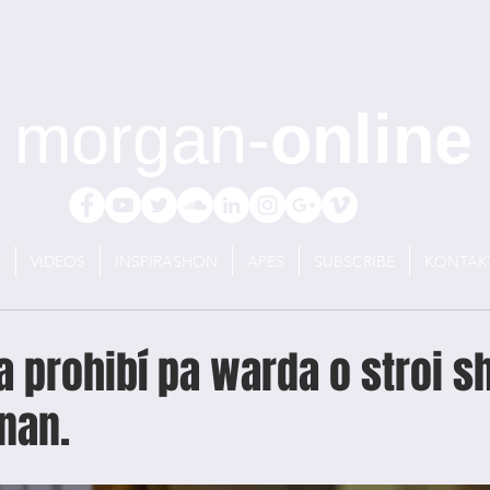
morgan-
online
E
VIDEOS
INSPIRASHON
APES
SUBSCRIBE
KONTAK
a prohibí pa warda o stroi sh
nan.