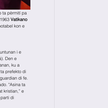
 ta pèrmití pa 
i1963 
Vatikano
otabel kon e 
untunan i e 
á). Den e 
anan, ku a 
 ta prefekto di 
uardian di fe. 
do. "Asina ta 
 kristian,” e 
parti di 