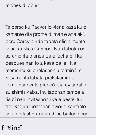
miónes di dòler.
Ta parse ku Packer lo kier a kasa ku e 
kantante dia promé di mart e aña akí, 
pero Carey ainda tabata ofisialmente 
kasá ku Nick Cannon. Nan tabatin un 
seremonia planeá pa e fecha ei i ku 
despues nan lo a kasá pa lei. Na 
momentu ku e relashon a terminá, e 
kasamentu tabata práktikamente 
kompletamente planeá. Carey tabatin 
su shimis kaba, invitadonan tambe a 
risibí nan invitashon i ya a bestèl tur 
flor. Segun fuentenan awor e kantante 
tin un relashon ku un di su bailarin nan.