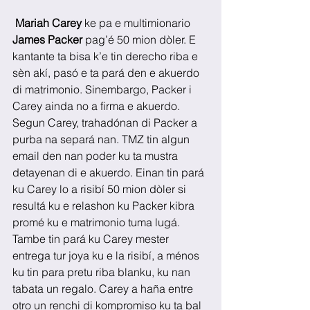
Mariah Carey
 ke pa e multimionario 
James Packer
 pag’é 50 mion dòler. E 
kantante ta bisa k’e tin derecho riba e 
sèn akí, pasó e ta pará den e akuerdo 
di matrimonio. Sinembargo, Packer i 
Carey ainda no a firma e akuerdo. 
Segun Carey, trahadónan di Packer a 
purba na separá nan. TMZ tin algun 
email den nan poder ku ta mustra 
detayenan di e akuerdo. Einan tin pará 
ku Carey lo a risibí 50 mion dòler si 
resultá ku e relashon ku Packer kibra 
promé ku e matrimonio tuma lugá. 
Tambe tin pará ku Carey mester 
entrega tur joya ku e la risibí, a ménos 
ku tin para pretu riba blanku, ku nan 
tabata un regalo. Carey a haña entre 
otro un renchi di kompromiso ku ta bal 