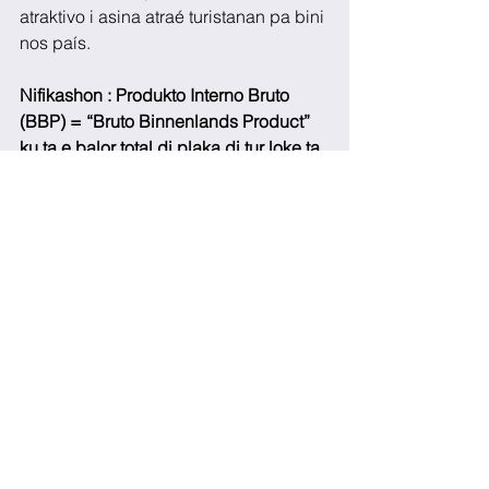
atraktivo i asina atraé turistanan pa bini 
nos país.
Nifikashon : Produkto Interno Bruto 
(BBP) = “Bruto Binnenlands Product” 
ku ta e balor total di plaka di tur loke ta 
produsí den un pais (na servisio i 
produkshon) durante un aña.  Ta 
balorá esaki konforme preisnan di 
merkado.
See All
Recent Posts