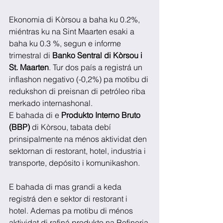
Ekonomia di Kòrsou a baha ku 0.2%, 
miéntras ku na Sint Maarten esaki a 
baha ku 0.3 %, segun e informe 
trimestral di 
Banko Sentral di Kòrsou i 
St. Maarten
. Tur dos país a registrá un 
inflashon negativo (-0,2%) pa motibu di 
redukshon di preisnan di petróleo riba 
merkado internashonal.
E bahada di e 
Produkto Interno Bruto 
(BBP)
 di Kòrsou, tabata debí 
prinsipalmente na ménos aktividat den 
sektornan di restorant, hotel, industria i 
transporte, depósito i komunikashon.
E bahada di mas grandi a keda 
registrá den e sektor di restorant i 
hotel. Ademas pa motibu di ménos 
aktividat di rafiná produkto na Refineria 