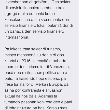
invershonnan di gobièrnu. Den sektor 
di servisio finansiero tambe, e balor 
agregá real a oumentá komo 
konsekuensha di un kresementu den 
servisio finansiero lokal, balansá dor di 
un bahada den servisio finansiero 
internashonal.
Pa loke ta trata sektor di turismo, 
mester menshoná ku den e di dos 
kuartal di 2016, ta resaltá e bahada 
enorme den turismo for di Venezuela, 
basá riba e situashon polítiko den e 
país. Ta hasiendo hopi esfuerso pa 
trese turista for di Merka i Europa, pa 
asina por kontrarestá e situashon 
aktual na nos pais. Ademas ta 
tumando pasonan konkreto den e parti 
di infrastruktura pa hasi Kòrsou mas 