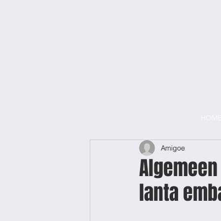
HOM
Amigoe
Algemeen 
lanta emba