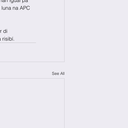
an igual pa 
a luna na APC 
 di 
risibí.
See All