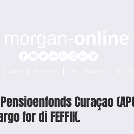
morgan-
online
E
VIDEOS
INSPIRASHON
APES
SUBSCRIBE
KONTAK
Pensioenfonds Curaçao (APC
rgo for di FEFFIK.