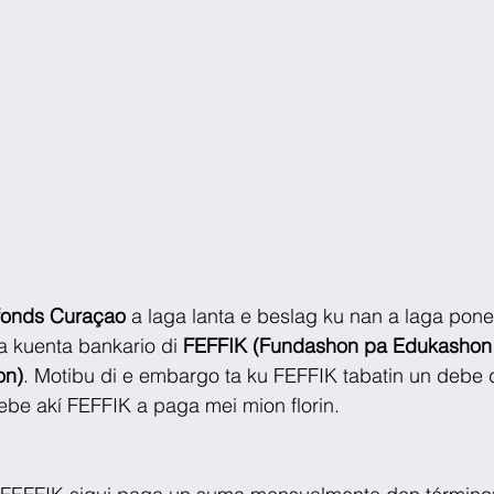
fonds Curaçao
 a laga lanta e beslag ku nan a laga pone 
a kuenta bankario di
 FEFFIK (Fundashon pa Edukashon 
on)
. Motibu di e embargo ta ku FEFFIK tabatin un debe d
debe akí FEFFIK a paga mei mion florin.