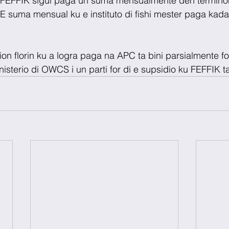
 FEFFIK sigui paga un suma mensualmente den términon
E suma mensual ku e instituto di fishi mester paga kad
on florin ku a logra paga na APC ta bini parsialmente for
sterio di OWCS i un parti for di e supsidio ku FEFFIK ta 