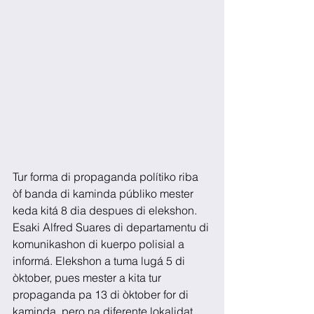
Tur forma di propaganda polítiko riba 
òf banda di kaminda públiko mester 
keda kitá 8 dia despues di elekshon. 
Esaki Alfred Suares di departamentu di 
komunikashon di kuerpo polisial a 
informá. Elekshon a tuma lugá 5 di 
òktober, pues mester a kita tur 
propaganda pa 13 di òktober for di 
kaminda, pero na diferente lokalidat 