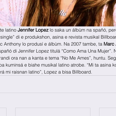
e latino 
Jennifer Lopez
 lo saka un álbùm na spañó, pero
“single” di e produkshon, asina e revista musikal Billboar
rc Anthony lo produsí e álbùm. Na 2007 tambe, ta 
Marc 
spañó di Jennifer Lopez titulá “Como Ama Una Mujer”. 
grandi ora nan a kanta e tema “No Me Ames”, huntu. Seg
a kuminsá e biahe musikal latino atrobe. “Mi ta asina kon
á mi raisnan latino”, Lopez a bisa Billboard.