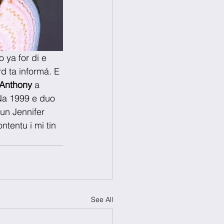
 ya for di e 
d ta informá. E 
Anthony
 a 
Na 1999 e duo 
un Jennifer 
tentu i mi tin 
See All