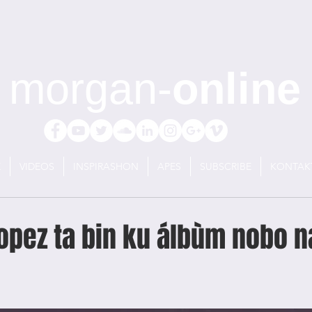
morgan-
online
E
VIDEOS
INSPIRASHON
APES
SUBSCRIBE
KONTAK
opez ta bin ku álbùm nobo n