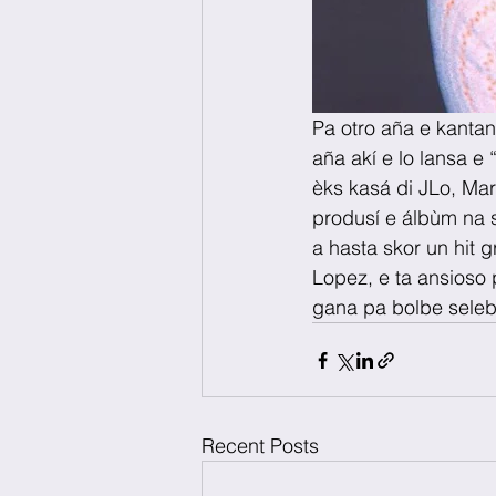
Pa otro aña e kantant
aña akí e lo lansa e 
èks kasá di JLo, Ma
produsí e álbùm na 
a hasta skor un hit 
Lopez, e ta ansioso p
gana pa bolbe selebr
Recent Posts