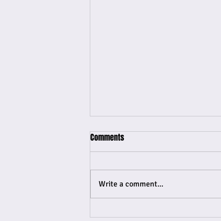
Comments
Write a comment...
Tidal lo saka album nobo di