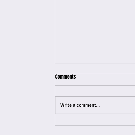
Comments
Write a comment...
A detené diputado Clark Abraham
na Boneiru.