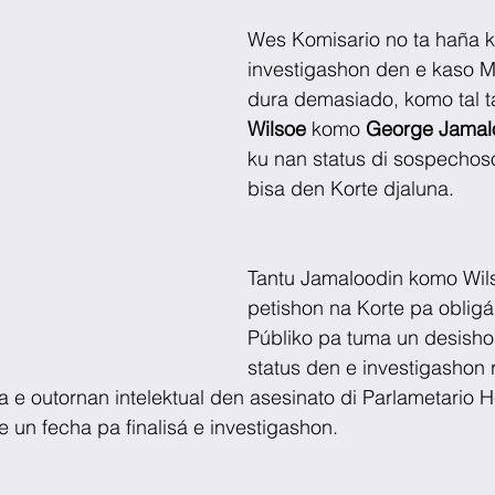
Wes Komisario no ta haña k
investigashon den e kaso M
dura demasiado, komo tal t
Wilsoe
 komo 
George Jamal
ku nan status di sospechoso
bisa den Korte djaluna.
Tantu Jamaloodin komo Wils
petishon na Korte pa obligá 
Públiko pa tuma un desisho
status den e investigashon 
ta e outornan intelektual den asesinato di Parlametario H
e un fecha pa finalisá e investigashon. 