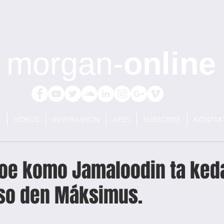
morgan-
online
E
VIDEOS
INSPIRASHON
APES
SUBSCRIBE
KONTAK
soe komo Jamaloodin ta ked
so den Máksimus.