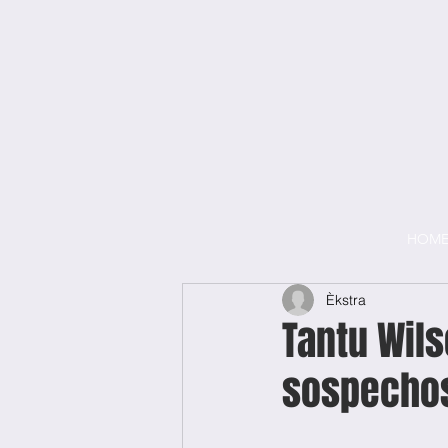
HOM
Èkstra
Tantu Wil
sospecho