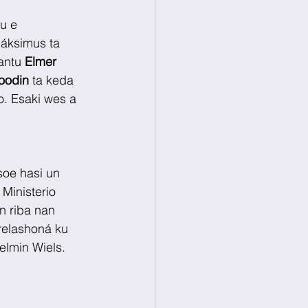
u e 
áksimus ta 
antu 
Elmer 
oodin
 ta keda 
. Esaki wes a 
oe hasi un 
Ministerio 
n riba nan 
relashoná ku 
elmin Wiels. 