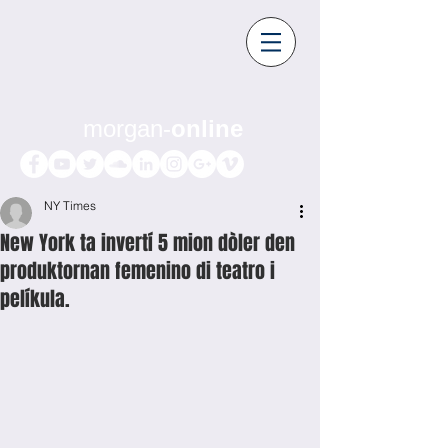
morgan-
online
NY Times
New York ta invertí 5 mion dòler den
produktornan femenino di teatro i
pelíkula.