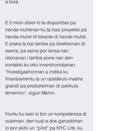
a bisa. 
E 5 mion dòler lo ta disponibel pa 
hende muhénan ku ta hasi proyekto pa 
hende muhé òf tokante di hende muhé. 
E plaka ta bai tambe pa direktornan di 
esena, pa asina por lansa nan 
istorianan i tambe pone nan den 
kontakto ku otro invershonistanan. 
“Investigashonnan a indiká ku 
finansiamentu ta un opstákulo masha 
grandi pa produktornan di pelíkula 
femenino”, sigun Menin.
Huntu ku esei lo bin un kompetensia di 
outornan, den kual e dos ganadónan 
lo por skibi un “pilot” pa NYC Life, ku 