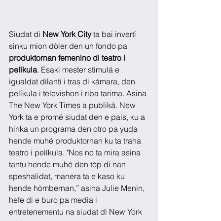
Siudat di 
New York City
 ta bai invertí 
sinku mion dòler den un fondo pa 
produktornan femenino di teatro i 
pelíkula
. Esaki mester stimulá e 
igualdat dilanti i tras di kámara, den 
pelíkula i televishon i riba tarima. Asina 
The New York Times a publiká. New 
York ta e promé siudat den e pais, ku a 
hinka un programa den otro pa yuda 
hende muhé produktornan ku ta traha 
teatro i pelíkula. "Nos no ta mira asina 
tantu hende muhé den tòp di nan 
speshalidat, manera ta e kaso ku 
hende hòmbernan,” asina Julie Menin, 
hefe di e buro pa media i 
entretenementu na siudat di New York 