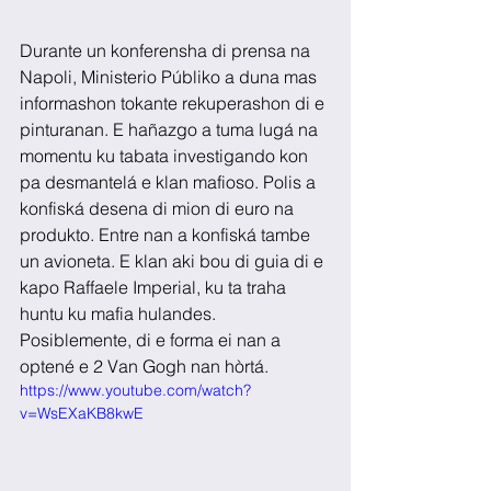
Durante un konferensha di prensa na 
Napoli, Ministerio Públiko a duna mas 
informashon tokante rekuperashon di e 
pinturanan. E hañazgo a tuma lugá na 
momentu ku tabata investigando kon 
pa desmantelá e klan mafioso. Polis a 
konfiská desena di mion di euro na 
produkto. Entre nan a konfiská tambe 
un avioneta. E klan aki bou di guia di e 
kapo Raffaele Imperial, ku ta traha 
huntu ku mafia hulandes. 
Posiblemente, di e forma ei nan a 
optené e 2 Van Gogh nan hòrtá.
https://www.youtube.com/watch?
v=WsEXaKB8kwE