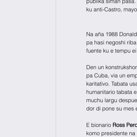
publiká siman pasá.
ku anti-Castro, mayo
Na aña 1988 Donald 
pa hasi negoshi riba
fuente ku e tempu ei
Den un konstrukshon
pa Cuba, via un empre
karitativo. Tabata u
humanitario tabata 
muchu largu despues
dor di pone su mes 
E bionario 
Ross Pero
komo presidente na 