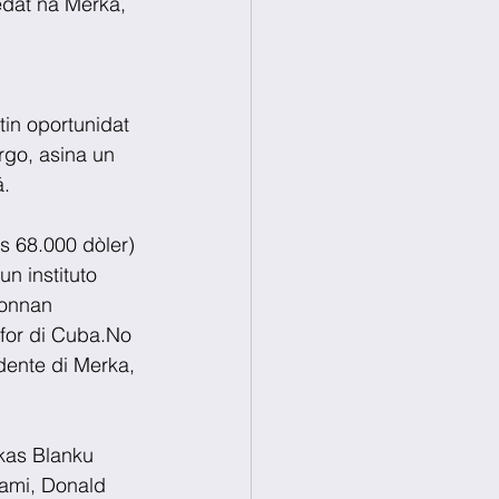
edat na Merka, 
in oportunidat 
rgo, asina un 
á.
 68.000 dòler) 
n instituto 
honnan 
for di Cuba.No 
ente di Merka, 
 kas Blanku 
ami, Donald 