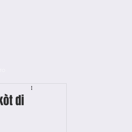
TO
kòt di