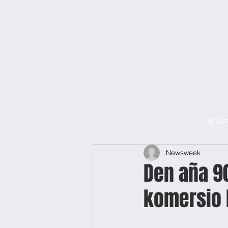
HOM
Newsweek
Den aña 90
komersio 