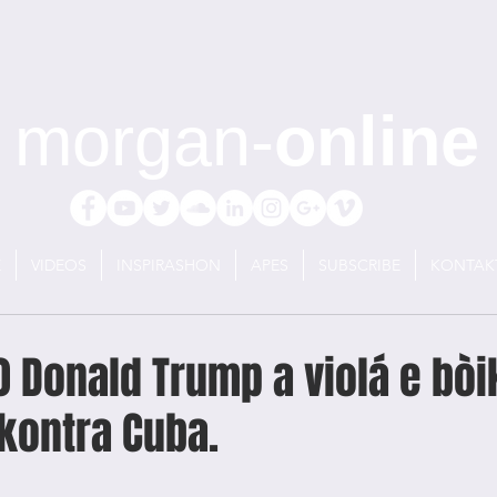
morgan-
online
E
VIDEOS
INSPIRASHON
APES
SUBSCRIBE
KONTAK
 Donald Trump a violá e bòi
kontra Cuba.