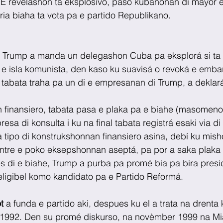
 E revelashon ta eksplosivo, pasó kubanonan di mayor 
ria biaha ta vota pa e partido Republikano.
Trump a manda un delegashon Cuba pa eksplorá si ta t
 e isla komunista, den kaso ku suavisá o revoká e emba
 tabata traha pa un di e empresanan di Trump, a deklar
 finansiero, tabata pasa e plaka pa e biahe (masomenos
sa di konsulta i ku na final tabata registrá esaki via di u
sa tipo di konstrukshonnan finansiero asina, debí ku mis
entre e poko eksepshonnan aseptá, pa por a saka plaka 
 di e biahe, Trump a purba pa promé bia pa bira presid
eligibel komo kandidato pa e Partido Reformá.
t 
a funda e partido aki, despues ku el a trata na drenta
1992. Den su promé diskurso, na novèmber 1999 na Mi