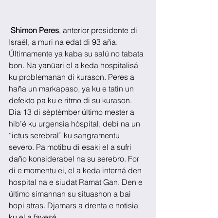
Shimon Peres
, anterior presidente di 
Israël, a muri na edat di 93 aña. 
Últimamente ya kaba su salú no tabata 
bon. Na yanüari el a keda hospitalisá 
ku problemanan di kurason. Peres a 
haña un markapaso, ya ku e tatin un 
defekto pa ku e ritmo di su kurason. 
Dia 13 di sèptèmber último mester a 
hib’é ku urgensia hòspital, debí na un 
“ictus serebral” ku sangramentu 
severo. Pa motibu di esaki el a sufri 
daño konsiderabel na su serebro. For 
di e momentu ei, el a keda interná den 
hospital na e siudat Ramat Gan. Den e 
último simannan su situashon a bai 
hopi atras. Djamars a drenta e notisia 
ku el a fayesé.