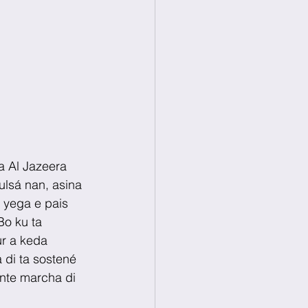
a Al Jazeera 
ulsá nan, asina 
a yega e pais 
Bo ku ta 
r a keda 
 di ta sostené 
ente marcha di 