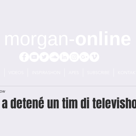
morgan-
online
E
VIDEOS
INSPIRASHON
APES
SUBSCRIBE
KONTAK
Now
a detené un tim di televisho