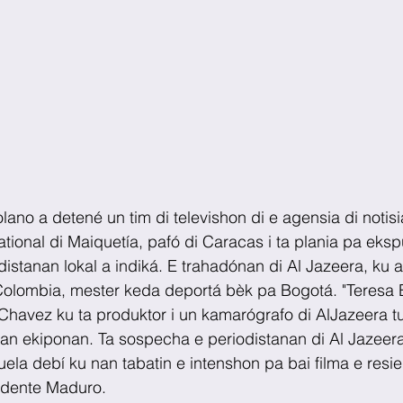
ano a detené un tim di televishon di e agensia di notisi
ational di Maiquetía, pafó di Caracas i ta plania pa eksp
distanan lokal a indiká. E trahadónan di Al Jazeera, ku 
 Colombia, mester keda deportá bèk pa Bogotá. "Teresa 
havez ku ta produktor i un kamarógrafo di AlJazeera tu
nan ekiponan. Ta sospecha e periodistanan di Al Jazeera
la debí ku nan tabatin e intenshon pa bai filma e resi
sidente Maduro.