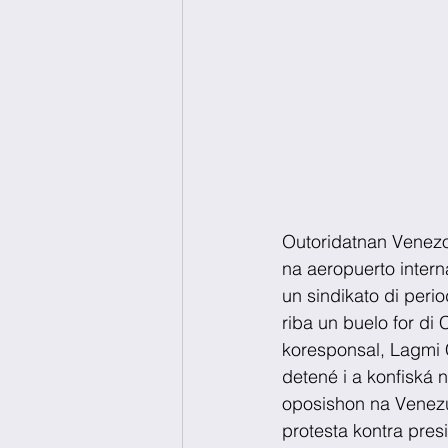
Outoridatnan Venezol
na aeropuerto intern
un sindikato di perio
riba un buelo for di
koresponsal, Lagmi C
detené i a konfiská 
oposishon na Venezue
protesta kontra pre