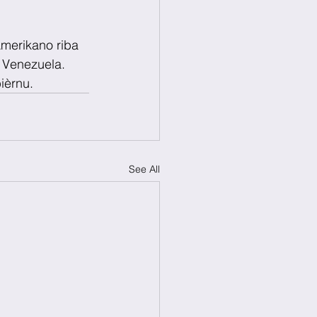
merikano riba 
a Venezuela. 
ièrnu.
See All