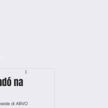
TO
adó na
a sede di ABVO 