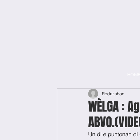
HOM
Redakshon
WÈLGA : A
ABVO.(VIDE
Un di e puntonan di