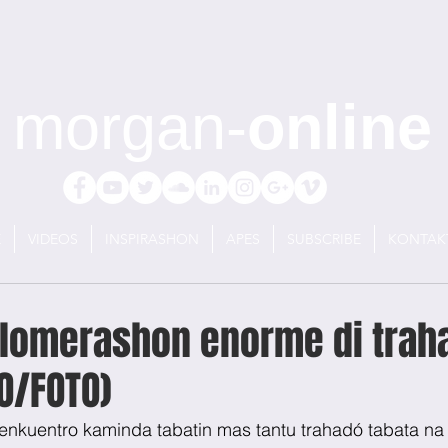
morgan-
online
E
VIDEOS
INSPIRASHON
APES
SUBSCRIBE
KONTAK
glomerashon enorme di trah
O/FOTO)
 enkuentro kaminda tabatin mas tantu trahadó tabata n