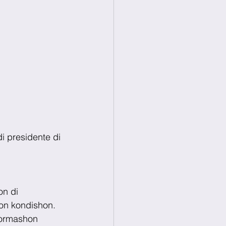
di presidente di 
on di 
bon kondishon. 
formashon 