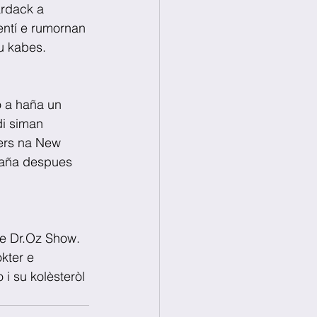
ardack a 
entí e rumornan 
su kabes.
o a haña un 
i siman 
ers na New 
paña despues 
he Dr.Oz Show. 
kter e 
i su kolèsteròl 