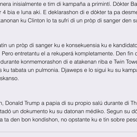
era inisialmente e tim di kampaña a primintí. Dòkter B
ur 4 bia e luna aki. E deklarashon di e dòkter ta pa desm
anonan ku Clinton lo ta sufri di un pròp di sanger den 
atin un pròp di sanger ku e konsekuensia ku e kandidat
Pero entretantu el a rekuperá kompletamente. Den fin d
lu durante konmemorashon di e atakenan riba e Twin Tow
es ku tabata un pulmonia. Djaweps e lo sigui ku su kam
eskanso.
n, Donald Trump a papia di su propio salú durante di T
ntadó un dokumento ku su datonan médiko. Segun su dò
a ta den bon kondishon, no opstante ku e tin sobre peso 