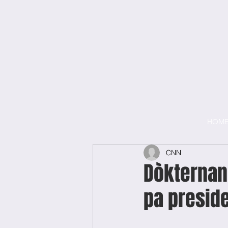
HOM
CNN
Dòkternan 
pa preside