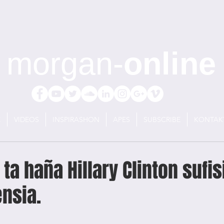
morgan-
online
E
VIDEOS
INSPIRASHON
APES
SUBSCRIBE
KONTAK
ta haña Hillary Clinton sufisi
nsia.