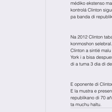
médiko ekstenso man
kontrolá Clinton sig
pa banda di republik
Na 2012 Clinton tab
konmoshon selebral. 
Clinton a sintié ma
York i a bisa despu
di a tuma 3 dia di d
E oponente di Clinto
E la mustra e prese
republikano di 70 añ
ta muchu haltu.