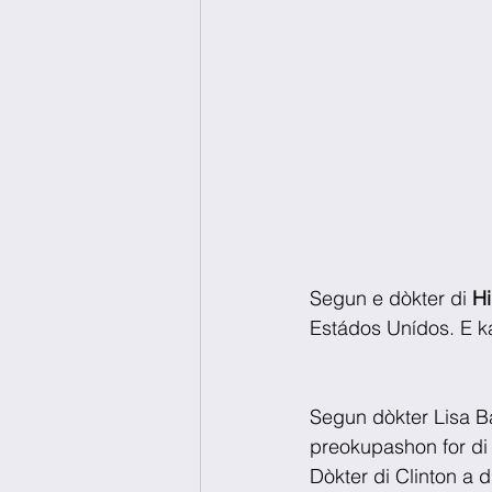
Segun e dòkter di 
Hi
Estádos Unídos. E k
Segun dòkter Lisa Ba
preokupashon for di 
Dòkter di Clinton a 