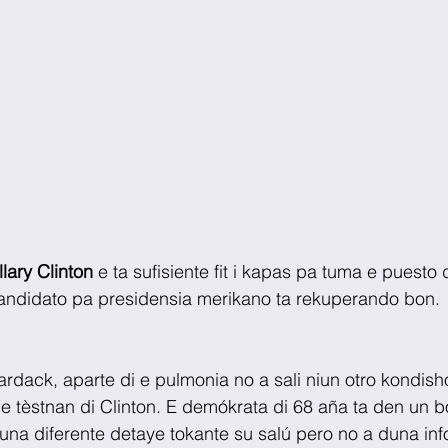
llary Clinton 
e ta sufisiente fit i kapas pa tuma e puesto 
andidato pa presidensia merikano ta rekuperando bon.
rdack, aparte di e pulmonia no a sali niun otro kondish
e tèstnan di Clinton. E demókrata di 68 aña ta den un 
duna diferente detaye tokante su salú pero no a duna in