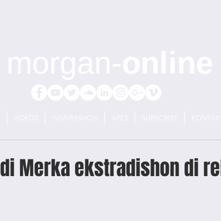
morgan-
online
E
VIDEOS
INSPIRASHON
APES
SUBSCRIBE
KONTAK
idi Merka ekstradishon di re