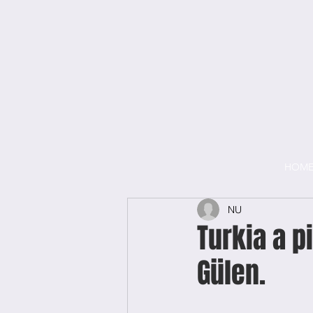
HOM
NU
Turkia a p
Gülen.