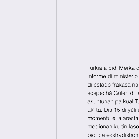
Turkia a pidi Merka o
informe di ministerio
di estado frakasá na
sospechá Gülen di ta 
asuntunan pa kual Tu
akí ta. Dia 15 di yül
momentu ei a arestá 
medionan ku tin laso
pidi pa ekstradishon 