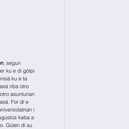
en
, segun 
er ku e di gòlpi 
nsiá ku e ta 
asá riba otro 
 otro asuntunan 
asá. For di e 
niversidatnan i 
òugùstùs kaba a 
o. Gülen di su 