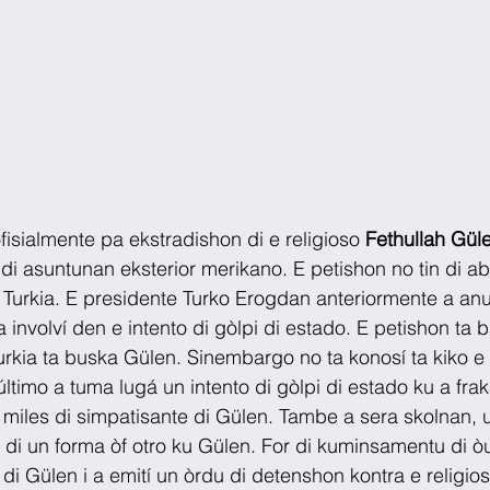
fisialmente pa ekstradishon di e religioso 
Fethullah Gül
 di asuntunan eksterior merikano. E petishon no tin di ab
 Turkia. E presidente Turko Erogdan anteriormente a anu
involví den e intento di gòlpi di estado. E petishon ta b
rkia ta buska Gülen. Sinembargo no ta konosí ta kiko e
i último a tuma lugá un intento di gòlpi di estado ku a frak
miles di simpatisante di Gülen. Tambe a sera skolnan, u
 di un forma òf otro ku Gülen. For di kuminsamentu di 
di Gülen i a emití un òrdu di detenshon kontra e religios