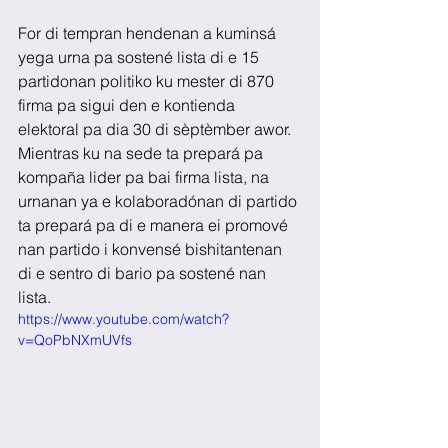
For di tempran hendenan a kuminsá 
yega urna pa sostené lista di e 15 
partidonan politiko ku mester di 870 
firma pa sigui den e kontienda 
elektoral pa dia 30 di sèptèmber awor. 
Mientras ku na sede ta prepará pa 
kompaña lider pa bai firma lista, na 
urnanan ya e kolaboradónan di partido 
ta prepará pa di e manera ei promové 
nan partido i konvensé bishitantenan 
di e sentro di bario pa sostené nan 
lista.
https://www.youtube.com/watch?
v=QoPbNXmUVfs