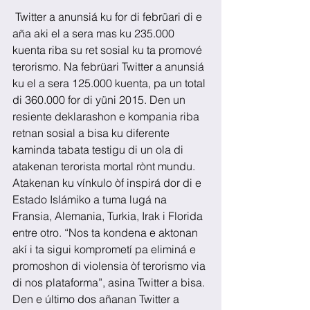
 Twitter a anunsiá ku for di febrüari di e 
aña aki el a sera mas ku 235.000 
kuenta riba su ret sosial ku ta promové 
terorismo. Na febrüari Twitter a anunsiá 
ku el a sera 125.000 kuenta, pa un total 
di 360.000 for di yüni 2015. Den un 
resiente deklarashon e kompania riba 
retnan sosial a bisa ku diferente 
kaminda tabata testigu di un ola di 
atakenan terorista mortal rònt mundu. 
Atakenan ku vínkulo òf inspirá dor di e 
Estado Islámiko a tuma lugá na 
Fransia, Alemania, Turkia, Irak i Florida 
entre otro. “Nos ta kondena e aktonan 
akí i ta sigui komprometí pa eliminá e 
promoshon di violensia òf terorismo via 
di nos plataforma”, asina Twitter a bisa. 
Den e último dos añanan Twitter a 