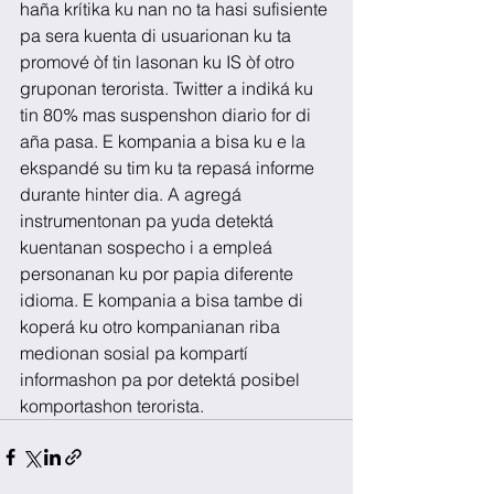
haña krítika ku nan no ta hasi sufisiente 
pa sera kuenta di usuarionan ku ta 
promové òf tin lasonan ku IS òf otro 
gruponan terorista. Twitter a indiká ku 
tin 80% mas suspenshon diario for di 
aña pasa. E kompania a bisa ku e la 
ekspandé su tim ku ta repasá informe 
durante hinter dia. A agregá 
instrumentonan pa yuda detektá 
kuentanan sospecho i a empleá 
personanan ku por papia diferente 
idioma. E kompania a bisa tambe di 
koperá ku otro kompanianan riba 
medionan sosial pa kompartí 
informashon pa por detektá posibel 
komportashon terorista.