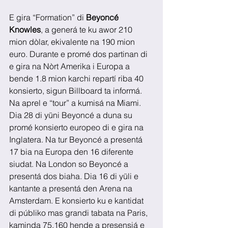
E gira “Formation” di 
Beyoncé 
Knowles
, a generá te ku awor 210 
mion dòlar, ekivalente na 190 mion 
euro. Durante e promé dos partinan di 
e gira na Nòrt Amerika i Europa a 
bende 1.8 mion karchi repartí riba 40 
konsierto, sigun Billboard ta informá. 
Na aprel e “tour” a kumisá na Miami. 
Dia 28 di yüni Beyoncé a duna su 
promé konsierto europeo di e gira na 
Inglatera. Na tur Beyoncé a presentá 
17 bia na Europa den 16 diferente 
siudat. Na London so Beyoncé a 
presentá dos biaha. Dia 16 di yüli e 
kantante a presentá den Arena na 
Amsterdam. E konsierto ku e kantidat 
di públiko mas grandi tabata na Paris, 
kaminda 75.160 hende a presensiá e 