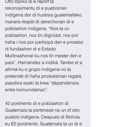
Otro tópiko di e rapòrt ta 
rekonosimentu di e pueblonan 
indígena dor di hustisia guatemalteko, 
manera rèspèt di derechonan di e 
poblashon indígena. “Nos ta un 
poblashon, nos tin dignidat, nos por 
traha i nos por partisipá den e proseso 
di fundashon di e Estado 
Multinashonal ku nos tin mester den e 
pais”, Hernández a indiká. Tambe el a 
afirmá ku e grupo indígena no ta 
pretendé di haña produktonan regalá, 
pasobra esaki ta krea “dependensia 
entre komunidatnan”.
42 porshento di e poblashon di 
Guatemala ta pertenesé na un òf otro 
pueblo indígena. Despues di Bolivia 
ku 62 porshento, Guatemala ta un di e 