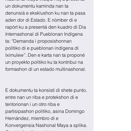
un dokumentu kaminda nan ta 
denunsiá e eksklushon ku nan ta pasa 
aden dor di Estado. E nòmber di e 
rapòrt ku a presentá den kuadro di Dia 
Internashonal di Pueblonan Indígena 
ta: “Demanda i proposishonnan 
polítiko di e pueblonan indígena di 
Iximulew”. Den e karta nan ta proponé 
un proyekto polítiko ku ta kontribui na 
formashon di un estado multinashonal.
E dokumentu ta konsistí di shete punto, 
entre nan un riba e protekshon di e 
teritorionan i un otro riba e 
partisipashon polítiko, asina Domingo 
Hernández, miembro di e 
Konvergensia Nashonal Maya a splika. 