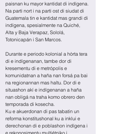
paisnan ku mayor kantidat di indígena.
Na parti nort i na parti ost di siudat di 
Guatemala tin e kantidat mas grandi di 
indígena, spesialmente na Quiché, 
Alta y Baja Verapaz, Sololá, 
Totonicapán i San Marcos.
Durante e periodo kolonial a hòrta tera 
di e indígenanan, tambe dor di 
kresementu di e metrópolis e 
komunidatnan a haña nan forsá pa bai 
na regionannan mas haltu. Dor di e 
situashon akí e indígenanan a haña 
nan obligá na traha komo obrero den 
temporada di kosecha.
Ku e akuerdonan di pas tabatin un 
reforma konstitushonal ku a inklui e 
derechonan di e poblashon indígena i 
e rekonosimentu multiétniko i 