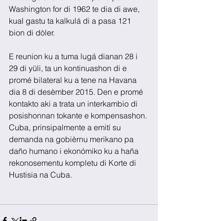
Washington for di 1962 te dia di awe, 
kual gastu ta kalkulá di a pasa 121 
bion di dòler.
E reunion ku a tuma lugá dianan 28 i 
29 di yüli, ta un kontinuashon di e 
promé bilateral ku a tene na Havana 
dia 8 di desèmber 2015. Den e promé 
kontakto aki a trata un interkambio di 
posishonnan tokante e kompensashon. 
Cuba, prinsipalmente a emití su 
demanda na gobièrnu merikano pa 
daño humano i ekonómiko ku a haña 
rekonosementu kompletu di Korte di 
Hustisia na Cuba.