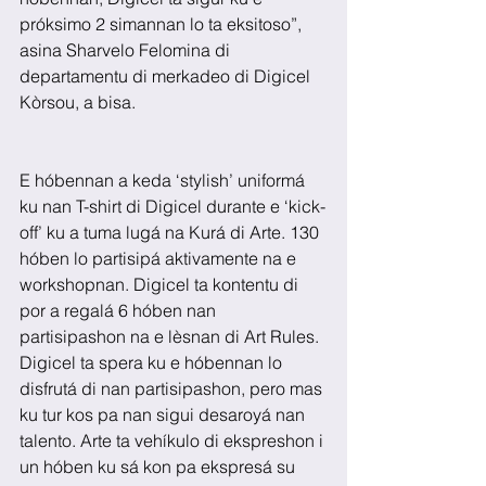
próksimo 2 simannan lo ta eksitoso”, 
asina Sharvelo Felomina di 
departamentu di merkadeo di Digicel 
Kòrsou, a bisa.  
E hóbennan a keda ‘stylish’ uniformá 
ku nan T-shirt di Digicel durante e ‘kick-
off’ ku a tuma lugá na Kurá di Arte. 130 
hóben lo partisipá aktivamente na e 
workshopnan. Digicel ta kontentu di 
por a regalá 6 hóben nan 
partisipashon na e lèsnan di Art Rules. 
Digicel ta spera ku e hóbennan lo 
disfrutá di nan partisipashon, pero mas 
ku tur kos pa nan sigui desaroyá nan 
talento. Arte ta vehíkulo di ekspreshon i 
un hóben ku sá kon pa ekspresá su 