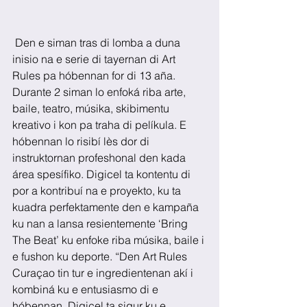
 Den e siman tras di lomba a duna 
inisio na e serie di tayernan di Art 
Rules pa hóbennan for di 13 aña. 
Durante 2 siman lo enfoká riba arte, 
baile, teatro, músika, skibimentu 
kreativo i kon pa traha di pelíkula. E 
hóbennan lo risibí lès dor di 
instruktornan profeshonal den kada 
área spesífiko. Digicel ta kontentu di 
por a kontribuí na e proyekto, ku ta 
kuadra perfektamente den e kampaña 
ku nan a lansa resientemente ‘Bring 
The Beat’ ku enfoke riba músika, baile i 
e fushon ku deporte. “Den Art Rules 
Curaçao tin tur e ingredientenan akí i 
kombiná ku e entusiasmo di e 
hóbennan, Digicel ta sigur ku e 