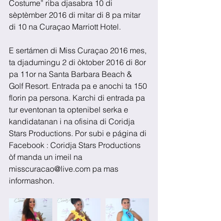
Costume” riba djasabra 10 di 
sèptèmber 2016 di mitar di 8 pa mitar 
di 10 na Curaçao Marriott Hotel.
E sertámen di Miss Curaçao 2016 mes, 
ta djadumingu 2 di òktober 2016 di 8or 
pa 11or na Santa Barbara Beach & 
Golf Resort. Entrada pa e anochi ta 150 
florin pa persona. Karchi di entrada pa 
tur eventonan ta optenibel serka e 
kandidatanan i na ofisina di Coridja 
Stars Productions. Por subi e página di 
Facebook : Coridja Stars Productions 
òf manda un imeil na 
misscuracao@live.com pa mas 
informashon.