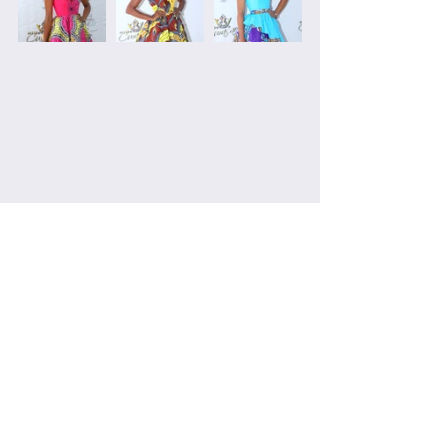
Klek riba pa potrèt pa mira imagen 
grandi di kandidatanan. 
See All
Recent Posts