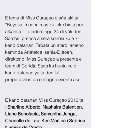
E lema di Miss Curaçao e aña akí ta : 
“Beyesa, muchu mas ku loke bista por 
alkansá!” i djadumingu 24 di yüli den 
Sambil, prensa a sera konosí ku e 7 
kandidatanan. Tabata un atardi ameno 
kaminda Anatefca Isenia-Djaoen, 
direktor di Miss Curaçao a presentá e 
team di Coridja Stars ku huntu ku e 
kandidatanan ya ta den ful 
preparashon pa e magno evento aki.
E kandidatanan Miss Curaçao 2016 ta 
: 
Sharline Alberto, Nashaira Balentien, 
Liane Bonofacia, Samantha Janga, 
Chanelle de Lau, Kim Martina i Sabrina 
Namias de Crasto