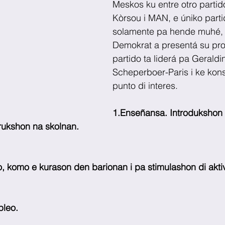
Meskos ku entre otro partid
Kòrsou i MAN, e úniko parti
solamente pa hende muhé, 
Demokrat a presentá su pr
partido ta liderá pa Geraldi
Scheperboer-Paris i ke kons
punto di interes.
1.Enseñansa. Introdukshon 
trukshon na skolnan.
o, komo e kurason den barionan i pa stimulashon di akti
pleo.