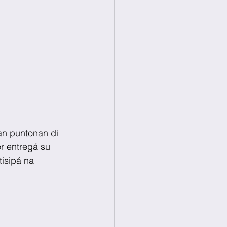
an puntonan di 
r entregá su 
isipá na 