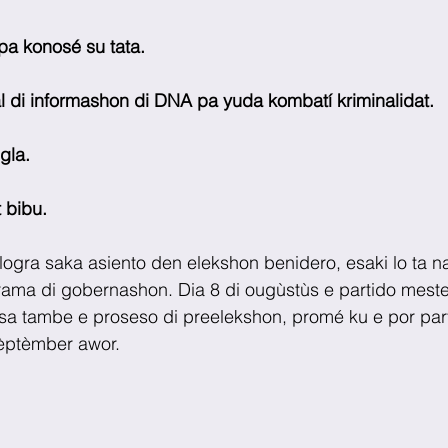
pa konosé su tata.
 di informashon di DNA pa yuda kombatí kriminalidat.
gla.
 bibu.
logra saka asiento den elekshon benidero, esaki lo ta n
rama di gobernashon. Dia 8 di ougùstùs e partido meste
sa tambe e proseso di preelekshon, promé ku e por part
sèptèmber awor.