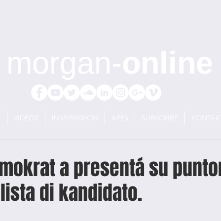
morgan-
online
E
VIDEOS
INSPIRASHON
APES
SUBSCRIBE
KONTAK
emokrat a presentá su punto
 lista di kandidato.