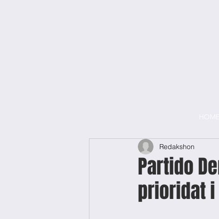
HOM
Redakshon
Partido D
prioridat i