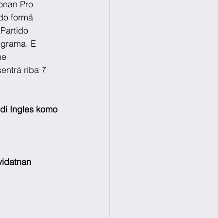
onan Pro 
do formá 
Partido 
ograma. E 
ne 
entrá riba 7 
di Ingles komo 
vidatnan 