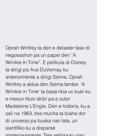
Oprah Winfrey ta den e delaster fase di 
negosashon pa un papel den “A 
Wrinkle In Time”. E pelíkula di Disney 
ta dirigí pa Ava DuVernay, ku 
anteriormente a dirigí Selma. Oprah 
Winfrey a aktua den Selma tambe. ‘A 
Wrinkle in Time’ ta basá riba un buki ku 
e mesun título skibí pa e outor 
Madeleine L’Engle. Den e historia, ku a 
sali na 1963, tres mucha ta biaha dor 
di universo pa buska nan tata, un 
sientífiko ku a disparsé 
misteriosamente. Tres señora ku nan 