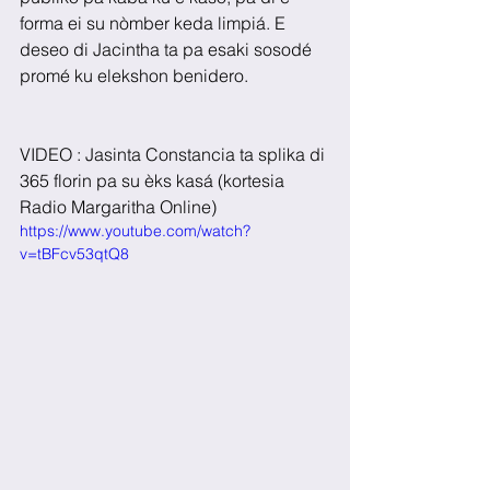
forma ei su nòmber keda limpiá. E 
deseo di Jacintha ta pa esaki sosodé 
promé ku elekshon benidero.
VIDEO : Jasinta Constancia ta splika di 
365 florin pa su èks kasá (kortesia 
Radio Margaritha Online)
https://www.youtube.com/watch?
v=tBFcv53qtQ8