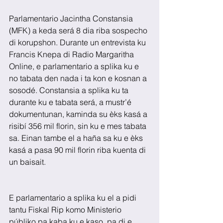
Parlamentario Jacintha Constansia 
(MFK) a keda será 8 dia riba sospecho 
di korupshon. Durante un entrevista ku 
Francis Knepa di Radio Margaritha 
Online, e parlamentario a splika ku e 
no tabata den nada i ta kon e kosnan a 
sosodé. Constansia a splika ku ta 
durante ku e tabata será, a mustr’é 
dokumentunan, kaminda su èks kasá a 
risibí 356 mil florin, sin ku e mes tabata 
sa. Einan tambe el a haña sa ku e èks 
kasá a pasa 90 mil florin riba kuenta di 
un baisait.
E parlamentario a splika ku el a pidi 
tantu Fiskal Rip komo Ministerio 
públiko pa kaba ku e kaso, pa di e 