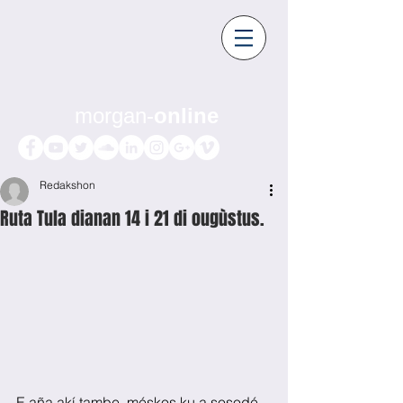
morgan-
online
Redakshon
Ruta Tula dianan 14 i 21 di ougùstus.
E aña akí tambe, méskos ku a sosodé 