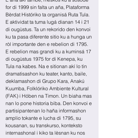
for di 1999 sin falta un aña, Plataforma 
Bèrdat Históriko ta organisá Ruta Tula. 
E aktividat ta tuma lugá dianan 14 i 21 
di ougùstus. Ta un rekorido den konvoi 
ku ta pasa diferente sitio ku a hunga un 
ròl importante den e rebelion di 1795. 
E rebelion mas grandi ku a kuminsá 17 
di ougùstus 1975 for di Kenepa, ku 
Tula na kabes. Na e sitionan akí lo tin 
dramatisashon ku teater, kanto, baile, 
deklamashon di Grupo Kara, Anakú 
Kuumba, Folklóriko Ambiente Kultural 
(FAK) i Hóben na Timon. Un biaha mas 
nan lo pone historia biba. Den konvoi e 
partisipantenan lo haña informashon 
amplio tokante e lucha di 1795, su 
kousanan, su transkurso, konteksto 
internashonal i kiko ta lèsnan ku nos 